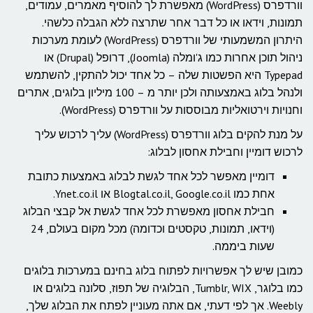
וורדפרס (WordPress) מאפשרת לך להוסיף מאמרים, עמודים,
תמונות, וידאו או כל דבר אחר שתרצה ללא הגבלה כלשהי.
היתרון המשמעותי של וורדפרס (WordPress) לעומת מערכות
ניהול תוכן אחרות כמו ג'ומלה (Joomla), דרופל (Drupal) או
Typepad היא הפשטות שלה – כל אחד יכול להתקין, להשתמש
ולנהל בלוג באמצעותה ולכן יותר מ – 100 מיליון בלוגים, אתרים
וחנויות וירטואליות מבוססות על וורדפרס (WordPress).
על מנת להקים בלוג וורדפרס (WordPress) עליך לרכוש עליך
לרכוש דומיין וחבילת אחסון לבלוג:
דומיין מאפשר לכל אחד לגשת לבלוג באמצעות כתובת
אחת כמו Blogtal.co.il, Google.co.il או Ynet.co.il.
חבילת אחסון מאפשרת לכל אחד לגשת אל קבצי הבלוג
(וידאו, תמונות, טקסטים וכדומה) מכל מקום בעולם, 24
שעות ביממה.
כמובן שיש לך אפשרויות לפתוח בלוג בחינם במערכות בלוגים
כמו בלוגר, Tumblr, WIX, הבלוגיה של תפוז, סלונה בלוגים או
Weebly. אך לפי דעתי, אם אתה מעוניין לפתח את הבלוג שלך,