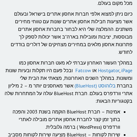
מכל מקום בעולם.
כיום ניתן למצוא אלפי חברות אחסון אתרים בישראל ובעולם
אשר מציעות חבילות אחסון אתרים שונות עם טווחי מחירים
משתנים. ההמלצה שלי היא לבחור בחברות אחסון אתרים
מבוססות, יציבות ומובילות בארה"ב אשר יכולות לספק לך
פתרונות אחסון מלאים במחירים מצחיקים של דולרים בודדים
לחודש.
במהלך העשור האחרון עברתי לא מעט חברות אחסון כמו
iPage
,
Hostgator
או
Fatcow
ובכל פעם היו תקלות ובעיות שונות
ומשונות. במהלך השנים האחרונות, מצאתי את הבית שלי
בחברת
בלוהוסט (BlueHost)
אשר מאחסנים יותר מ – 2 מיליון
אתרי וורדפרס בעולם. חברת BlueHost עולה על המתחרות שלה
בקטגוריות הבאות:
אמינות – חברת BlueHost הוקמה בשנת 2003 והפכה
בתוך זמן קצר לחברת אחסון אתרים מובילה לאתרי
וורדפרס (WordPress ) ברמה גלובלית.
שירות לקוחות – BlueHost מציעה שירות לקוחות מסביב