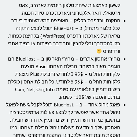
לשעון באמצעות שיחת טלפון חינמית לארה"ב, צאט
וירטואלי, דואר אלקטרוני ומערכת כרטיסיות חכמה.
התקנת וורדפרס בקליק – האופציה המשמעותית ביותר
לכל בלוגר מתחיל, ב – BlueHost תוכל לבצע התקנה
מלאה של מערכת וורדפרס (WordPress ) בלחיצת כפתור,
בלי להסתבך ובלי להבין יותר דבר בפיתוח או בניית אתרי
וורדפרס
מחירי אחסון אתרים – מחירי האחסון ב – BlueHost הם
הוגנים מאוד במיוחד. חבילת האחסון Basic מוצעת
ללקוחות החל מ – 3.95$ לחודש וחבילת Plus מוצעת
ללקוחות החל מ – 5.95$ לחודש. כל חבילת אחסון כוללת
רישום דומיין בינלאומי עם סיומת Com, Net, Org, Info
בחינם (הטבה של 10$~ לשנה).
פאנל ניהול אחד – ב – BlueHost תוכל לקבל גישה לפאנל
ניהול אחד אשר יאפשר לך לבצע פעולות אדמיניסטרציה
בחשבון כמו חידוש דומיין, רישום דומיין או חידוש חבילת
האחסון שלך ביחד עם פעולות ניהול חבילת האחסון כמו
הוספת תיבת דואר אלקטרוני, התקנת וורדפרס, שחזור